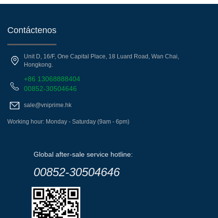
Contáctenos
Unit D, 16/F, One Capital Place, 18 Luard Road, Wan Chai,
Hongkong.
+86 13068888404
00852-30504646
sale@vniprime.hk
Working hour: Monday - Saturday (9am - 6pm)
Global after-sale service hotline:
00852-30504646