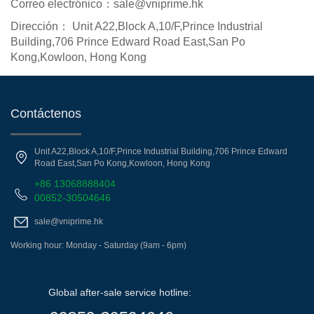
Correo electrónico：sale@vniprime.hk
Dirección： Unit A22,Block A,10/F,Prince Industrial
Building,706 Prince Edward Road East,San Po
Kong,Kowloon, Hong Kong
Contáctenos
Unit A22,Block A,10/F,Prince Industrial Building,706 Prince Edward
Road East,San Po Kong,Kowloon, Hong Kong
+86 13068888404
00852-30504646
sale@vniprime.hk
Working hour: Monday - Saturday (9am - 6pm)
Global after-sale service hotline: