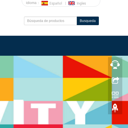
idioma：
Busqueda