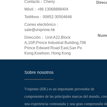
Contacto：Cherry
Direc
Móvil：+86 13068888404
Teléfono：00852-30504646
Correo electrónico：
sale@vniprime.hk
Nume
Dirección： Unit A22,Block
A,10/F,Prince Industrial Building,706
Prince Edward Road East,San Po
Kong,Kowloon, Hong Kong
Sobre nosotros
Vniprime (HK) es un importante proveedor de
componentes de las principales marcas del mundo, con
una experiencia contrastada y una gran comprensión d