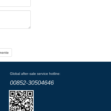
amente
Global after-sale service hotline:
00852-30504646