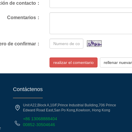
ción de contacto：
Comentarios：
ro de confirmar：
realizar el comentario
rellenar nuev
Contáctenos
Unit A22,Block A,10/F,Prince Industrial Building,706 Prince
Edward Road East,San Po Kong,Kowloon, Hong Kong
+86 13068888404
00852-30504646
e